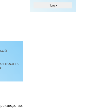
бкой
относят с
о
производство.