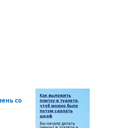
Как выложить
ень со
плитку в туалете,
чтоб можно было
потом сделать
шкаф
Вы начали делать
ремонт в туалете и