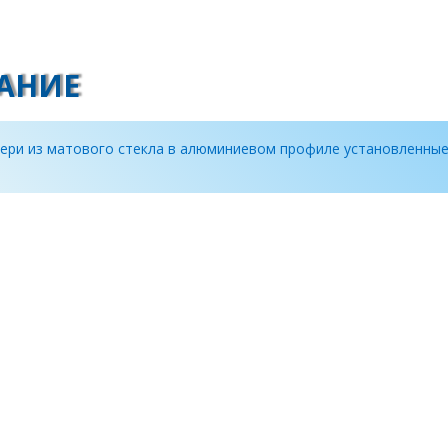
АНИЕ
ери из матового стекла в алюминиевом профиле установленны